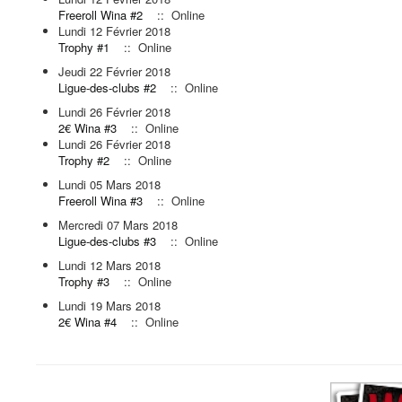
Freeroll Wina #2
:: Online
Lundi 12 Février 2018
Trophy #1
:: Online
Jeudi 22 Février 2018
Ligue-des-clubs #2
:: Online
Lundi 26 Février 2018
2€ Wina #3
:: Online
Lundi 26 Février 2018
Trophy #2
:: Online
Lundi 05 Mars 2018
Freeroll Wina #3
:: Online
Mercredi 07 Mars 2018
Ligue-des-clubs #3
:: Online
Lundi 12 Mars 2018
Trophy #3
:: Online
Lundi 19 Mars 2018
2€ Wina #4
:: Online
Pagination List Limit