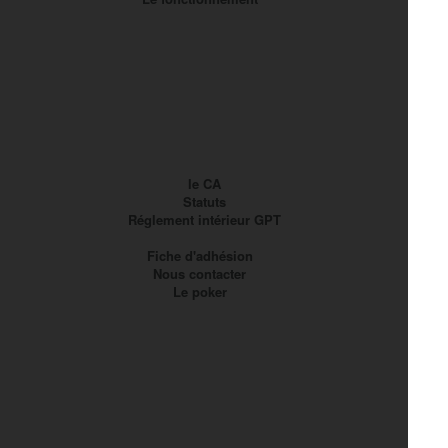
le CA
Statuts
Réglement intérieur GPT
Fiche d'adhésion
Nous contacter
Le poker