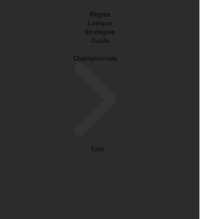
Règles
Lexique
Stratégies
Outils
Championnats
Live