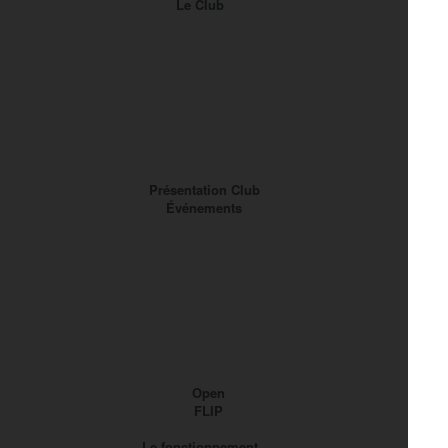
Le Club
Présentation Club
Événements
Open
FLIP
Le fonctionnement