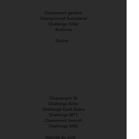
Classement général
Championnat Semestriel
Challenge Killer
Archives
Online
Classement 2€
Challenge Killer
Challenge Cash Game
Challenge MTT
Classement freeroll
Challenge SNG
Agenda du club