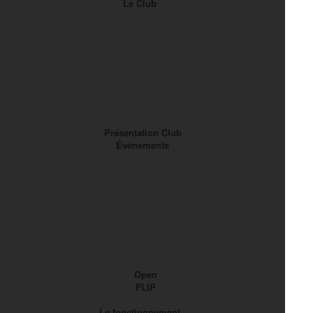
Le Club
Présentation Club
Événements
Open
FLIP
Le fonctionnement