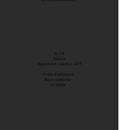
le CA
Statuts
Réglement intérieur GPT
Fiche d'adhésion
Nous contacter
Le poker