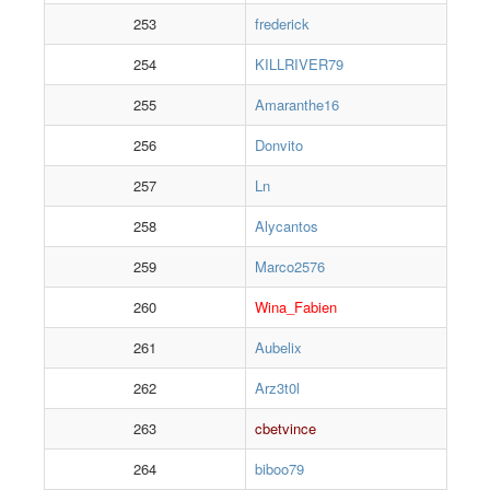
253
frederick
254
KILLRIVER79
255
Amaranthe16
256
Donvito
257
Ln
258
Alycantos
259
Marco2576
260
Wina_Fabien
261
Aubelix
262
Arz3t0l
263
cbetvince
264
biboo79