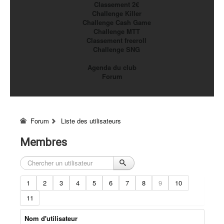
Classement 2€
Challenge Killer
Challenge Cash Game
Challenge MTT
Classement freeroll
Challenge SNG
Agenda du club
Forum
Forum
Liste des utilisateurs
Membres
1
2
3
4
5
6
7
8
9
10
11
Nom d'utilisateur