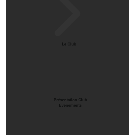
Le Club
Présentation Club
Événements