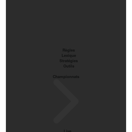
Règles
Lexique
Stratégies
Outils
Championnats
Live