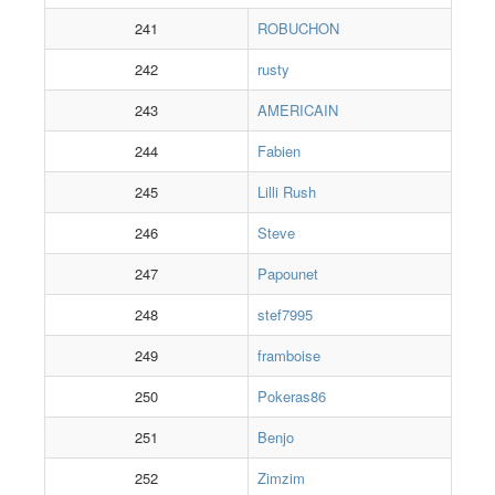
241
ROBUCHON
242
rusty
243
AMERICAIN
244
Fabien
245
Lilli Rush
246
Steve
247
Papounet
248
stef7995
249
framboise
250
Pokeras86
251
Benjo
252
Zimzim