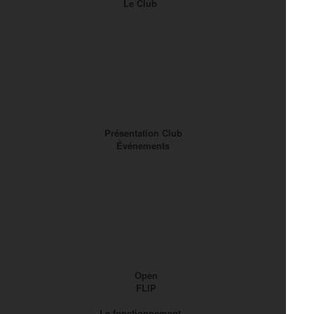
Le Club
Présentation Club
Événements
Open
FLIP
Le fonctionnement