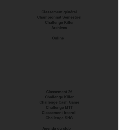
Classement général
Championnat Semestriel
Challenge Killer
Archives
Online
Classement 2€
Challenge Killer
Challenge Cash Game
Challenge MTT
Classement freeroll
Challenge SNG
Agenda du club