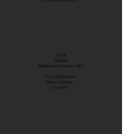
le CA
Statuts
Réglement intérieur GPT
Fiche d'adhésion
Nous contacter
Le poker