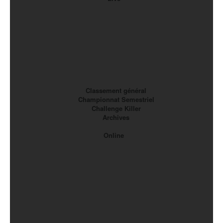
Classement général
Championnat Semestriel
Challenge Killer
Archives
Online