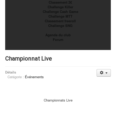
Classement 2€
Challenge Killer
Challenge Cash Game
Challenge MTT
Classement freeroll
Challenge SNG
Agenda du club
Forum
Championnat Live
Détails
Catégorie :
Événements
Championnats Live