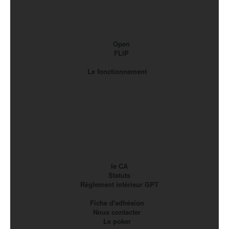
Open
FLIP
Le fonctionnement
le CA
Statuts
Réglement intérieur GPT
Fiche d'adhésion
Nous contacter
Le poker