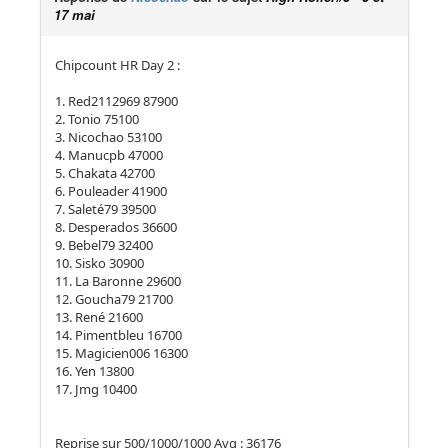
17 mai
Chipcount HR Day 2 :
1. Red2112969 87900
2. Tonio 75100
3. Nicochao 53100
4. Manucpb 47000
5. Chakata 42700
6. Pouleader 41900
7. Saleté79 39500
8. Desperados 36600
9. Bebel79 32400
10. Sisko 30900
11. La Baronne 29600
12. Goucha79 21700
13. René 21600
14. Pimentbleu 16700
15. Magicien006 16300
16. Yen 13800
17. Jmg 10400
Reprise sur 500/1000/1000 Avg : 36176