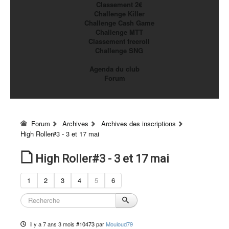
Classement 2€
Challenge Killer
Challenge Cash Game
Challenge MTT
Classement freeroll
Challenge SNG
Agenda du club
Forum
Forum
Archives
Archives des inscriptions
High Roller#3 - 3 et 17 mai
High Roller#3 - 3 et 17 mai
1
2
3
4
5
6
il y a 7 ans 3 mois
#10473
par
Mouloud79