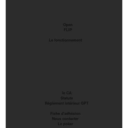
Open
FLIP
Le fonctionnement
le CA
Statuts
Réglement intérieur GPT
Fiche d'adhésion
Nous contacter
Le poker