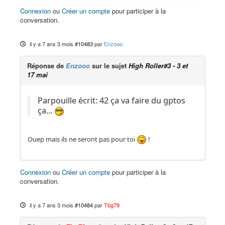
Connexion
ou
Créer un compte
pour participer à la
conversation.
il y a 7 ans 3 mois
#10483
par
Enzooo
Réponse de
Enzooo
sur le sujet
High Roller#3 - 3 et
17 mai
Parpouille écrit: 42 ça va faire du gptos
ça...
Ouep mais ils ne seront pas pour toi
!
Connexion
ou
Créer un compte
pour participer à la
conversation.
il y a 7 ans 3 mois
#10484
par
Tbg79