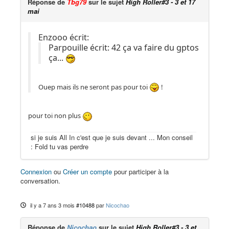
Réponse de
Tbg79
sur le sujet
High Roller#3 - 3 et 17
mai
Enzooo écrit:
Parpouille écrit: 42 ça va faire du gptos
ça...
Ouep mais ils ne seront pas pour toi
!
pour toi non plus
si je suis All In c'est que je suis devant ... Mon conseil
: Fold tu vas perdre
Connexion
ou
Créer un compte
pour participer à la
conversation.
il y a 7 ans 3 mois
#10488
par
Nicochao
Réponse de
Nicochao
sur le sujet
High Roller#3 - 3 et