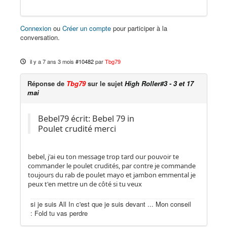
Connexion
ou
Créer un compte
pour participer à la
conversation.
il y a 7 ans 3 mois
#10482
par
Tbg79
Réponse de
Tbg79
sur le sujet
High Roller#3 - 3 et 17
mai
Bebel79 écrit: Bebel 79 in
Poulet crudité merci
bebel, j'ai eu ton message trop tard our pouvoir te
commander le poulet crudités, par contre je commande
toujours du rab de poulet mayo et jambon emmental je
peux t'en mettre un de côté si tu veux
si je suis All In c'est que je suis devant ... Mon conseil
: Fold tu vas perdre