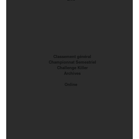
Classement général
Championnat Semestriel
Challenge Killer
Archives
Online