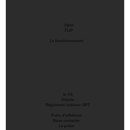
Open
FLIP
Le fonctionnement
le CA
Statuts
Réglement intérieur GPT
Fiche d'adhésion
Nous contacter
Le poker