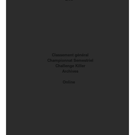
Classement général
Championnat Semestriel
Challenge Killer
Archives
Online