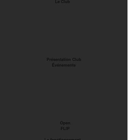
Le Club
Présentation Club
Événements
Open
FLIP
Le fonctionnement