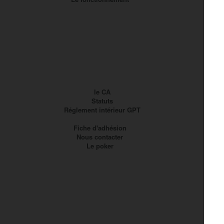
le CA
Statuts
Réglement intérieur GPT
Fiche d'adhésion
Nous contacter
Le poker