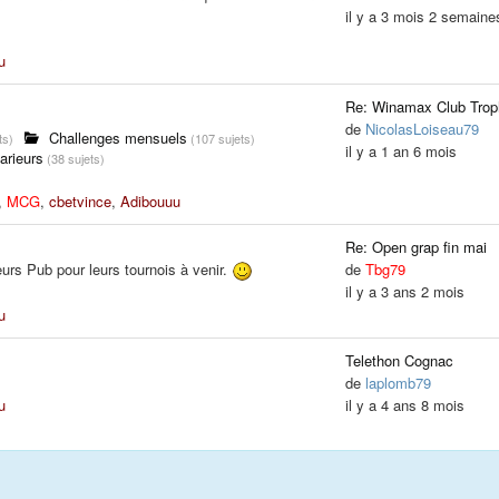
il y a 3 mois 2 semaine
u
Re: Winamax Club Trop
de
NicolasLoiseau79
Challenges mensuels
ts)
(107 sujets)
il y a 1 an 6 mois
arieurs
(38 sujets)
,
MCG
,
cbetvince
,
Adibouuu
Re: Open grap fin mai
urs Pub pour leurs tournois à venir.
de
Tbg79
il y a 3 ans 2 mois
u
Telethon Cognac
de
laplomb79
u
il y a 4 ans 8 mois