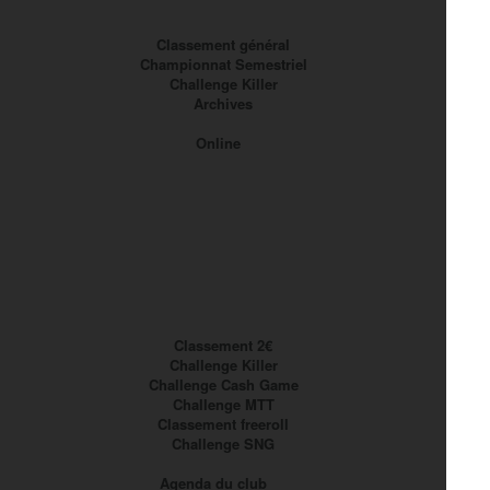
Classement général
Championnat Semestriel
Challenge Killer
Archives
Online
Classement 2€
Challenge Killer
Challenge Cash Game
Challenge MTT
Classement freeroll
Challenge SNG
Agenda du club