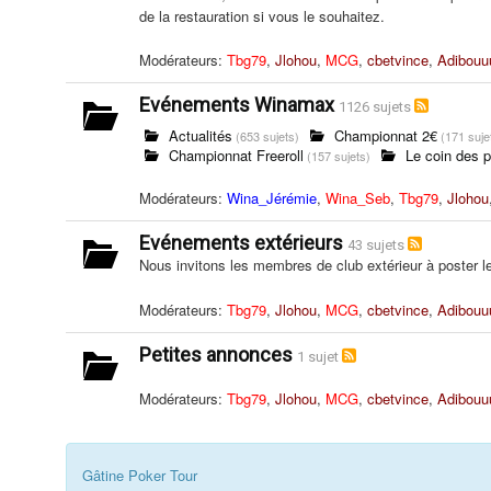
de la restauration si vous le souhaitez.
Modérateurs:
Tbg79
,
Jlohou
,
MCG
,
cbetvince
,
Adibouu
Evénements Winamax
1126 sujets
Actualités
Championnat 2€
(653 sujets)
(171 suje
Championnat Freeroll
Le coin des p
(157 sujets)
Modérateurs:
Wina_Jérémie
,
Wina_Seb
,
Tbg79
,
Jlohou
Evénements extérieurs
43 sujets
Nous invitons les membres de club extérieur à poster le
Modérateurs:
Tbg79
,
Jlohou
,
MCG
,
cbetvince
,
Adibouu
Petites annonces
1 sujet
Modérateurs:
Tbg79
,
Jlohou
,
MCG
,
cbetvince
,
Adibouu
Gâtine Poker Tour