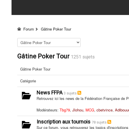
Forum
Gâtine Poker Tour
Gâtine Poker Tour
1251 sujets
Gâtine Poker Tour
Catégorie
News FFPA
3 sujets
Retrouvez ici les news de la Fédération Française de P
Modérateurs:
Tbg79
,
Jlohou
,
MCG
,
cbetvince
,
Adibouu
Inscription aux tournois
78 sujets
Sur ce forum, vous retrouverez les topics d'inscriptions