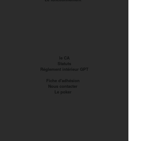
le CA
Statuts
Réglement intérieur GPT
Fiche d'adhésion
Nous contacter
Le poker