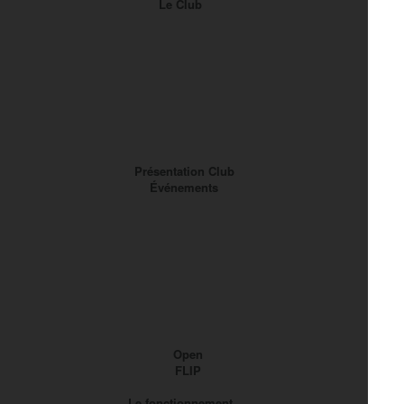
Le Club
Présentation Club
Événements
Open
FLIP
Le fonctionnement