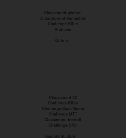
Classement général
Championnat Semestriel
Challenge Killer
Archives
Online
Classement 2€
Challenge Killer
Challenge Cash Game
Challenge MTT
Classement freeroll
Challenge SNG
Agenda du club